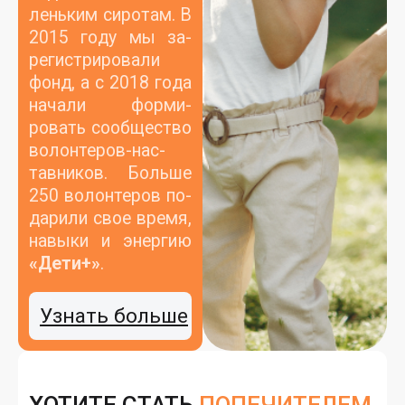
лень­ким си­ротам. В
2015 го­ду мы за­
регис­три­рова­ли
фонд, а с 2018 го­да
на­чали фор­ми­
ровать со­об­щес­тво
во­лон­те­ров-нас­
тавни­ков. Боль­ше
250 во­лон­те­ров по­
дари­ли свое вре­мя,
на­выки и энер­гию
«Де­ти+»
.
Узнать больше
ХОТИТЕ СТАТЬ
ПОПЕЧИТЕЛЕМ