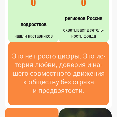
0
0
регионов России
подростков
ох­ва­тыва­ет де­ятель­
наш­ли нас­тавни­ков
ность фон­да
Это не прос­то циф­ры. Это ис­
то­рия люб­ви, до­верия и на­
шего сов­мес­тно­го дви­жения
к об­щес­тву без стра­ха
и пред­взя­тос­ти.