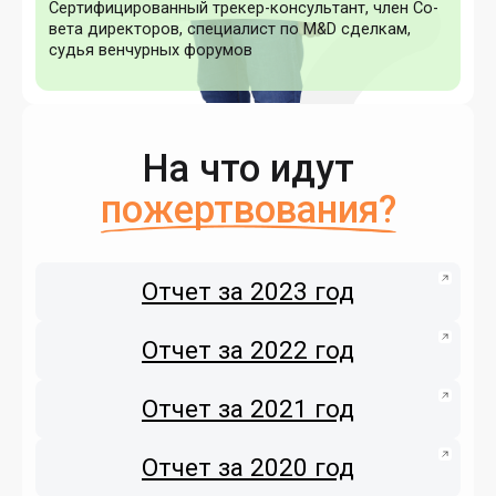
Сер­ти­фици­рован­ный тре­кер-кон­суль­тант, член Со­
вета ди­рек­то­ров, спе­ци­алист по M&D сдел­кам,
судья вен­чурных фо­румов
На что идут
пожертвования?
Отчет за 2023 год
Отчет за 2022 год
Отчет за 2021 год
Отчет за 2020 год