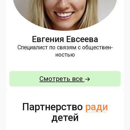
Ев­ге­ния Ев­се­ева
Спе­ци­алист по свя­зям с об­щес­твен­
ностью
Смотреть все
Партнерство
ради
детей