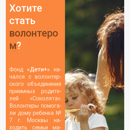
Хотите
стать
волонтеро
м
?
Фонд
«Де­ти+»
на­
чал­ся с во­лон­тер­
ско­го объ­еди­нения
при­ем­ных ро­дите­
лей «Со­коля­та».
Во­лон­те­ры по­мога­
ли до­му ре­бен­ка №
7 г. Мос­квы на­
ходить семьи ма­