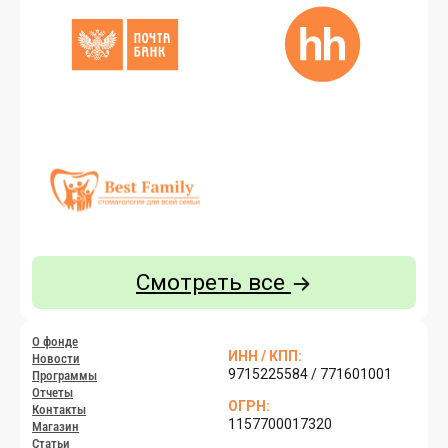
Смотреть все
О фон­де
ИНН / КПП:
Но­вос­ти
9715225584 / 771601001
Прог­раммы
От­че­ты
ОГРН:
Кон­такты
1157700017320
Ма­газин
Статьи