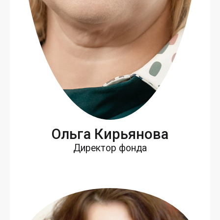
Оль­га Кирь­яно­ва
Ди­рек­тор фон­да