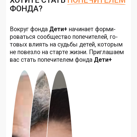
ФОНДА?
Вок­руг фон­да
Де­ти+
на­чина­ет фор­ми­
ровать­ся со­об­щес­тво по­печи­телей, го­
товых вли­ять на судь­бы де­тей, ко­торым
не по­вез­ло на стар­те жиз­ни. Приг­ла­ша­ем
вас стать по­печи­телем фон­да
Де­ти+