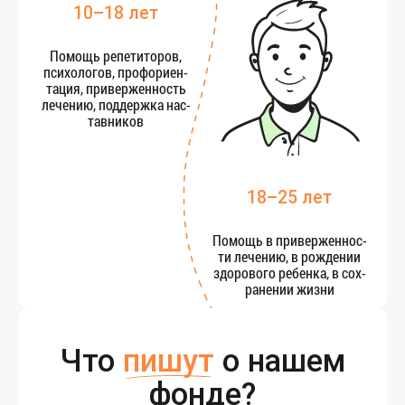
10–18 лет
По­мощь ре­пети­торов,
пси­холо­гов, про­фори­ен­
та­ция, при­вер­женность
ле­чению, под­дер­жка нас­
тавни­ков
18–25 лет
По­мощь в при­вер­женнос­
ти ле­чению, в рож­де­нии
здо­рово­го ре­бен­ка, в сох­
ра­нении жиз­ни
Что
пишут
о нашем
фонде?