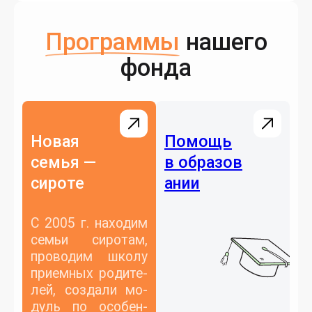
Программы
нашего
фонда
Новая
Помощь
семья —
в образов
сироте
ании
С 2005 г. на­ходим
семьи си­ротам,
про­водим шко­лу
при­ем­ных ро­дите­
лей, соз­да­ли мо­
дуль по осо­бен­