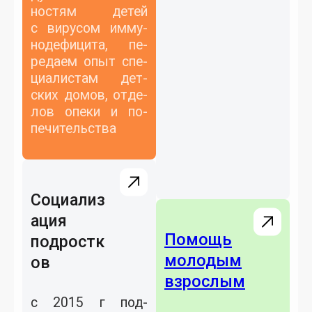
ностям де­тей
с ви­русом им­му­
ноде­фици­та, пе­
реда­ем опыт спе­
ци­алис­там дет­
ских до­мов, от­де­
лов опе­ки и по­
печи­тель­ства
Социализ
ация
Помощь
подростк
молодым
ов
взрослым
с 2015 г под­