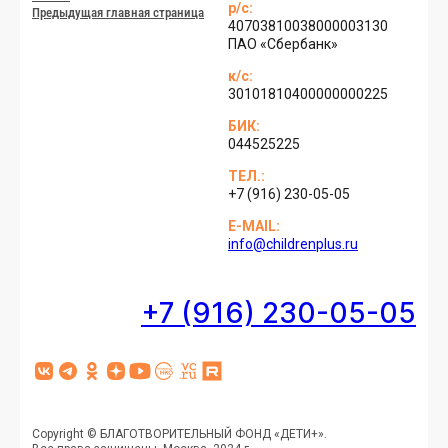
р/с:
Пре­дыду­щая глав­ная стра­ница
40703810038000003130
ПАО «Сбер­банк»
к/с:
30101810400000000225
БИК:
044525225
ТЕЛ.:
+7 (916) 230-05-05
E-MAIL:
info@childrenplus.ru
+7 (916) 230-05-05
V
T
О
Я
Y
Н
V
R
K
e
д
н
o
К
C
u
l
­
­
u
О
T
Copyright © БЛА­ГОТ­ВО­РИ­ТЕЛЬ­НЫЙ ФОНД «ДЕ­ТИ+».