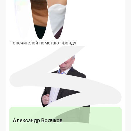
По­печи­телей по­мога­ют фон­ду
Александр Волчков