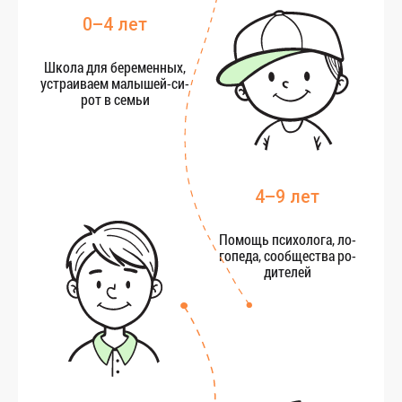
0–4 лет
Шко­ла для бе­ремен­ных,
ус­тра­ива­ем ма­лышей-си­
рот в семьи
4–9 лет
По­мощь пси­холо­га, ло­
гопе­да, со­об­щес­тва ро­
дите­лей