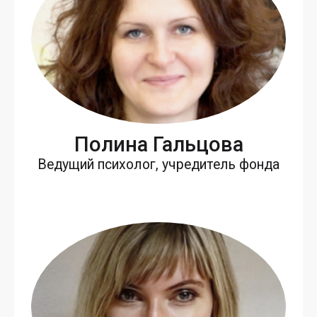
По­лина Галь­цо­ва
Ве­дущий пси­холог, уч­ре­дитель фон­да