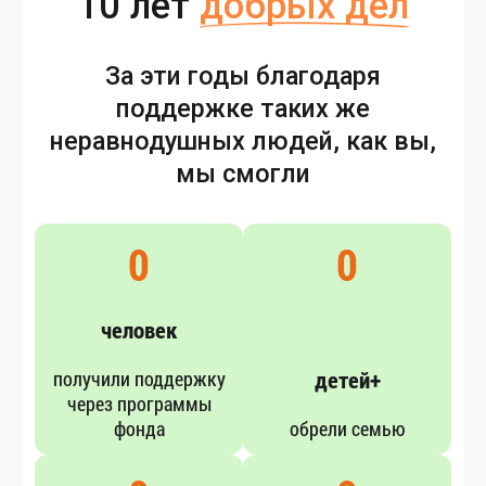
10 лет
добрых дел
За эти годы благодаря
поддержке таких же
неравнодушных людей, как вы,
мы смогли
0
0
человек
детей+
по­лучи­ли под­дер­жку
че­рез прог­раммы
фон­да
об­ре­ли семью