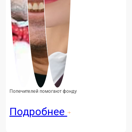
По­печи­телей по­мога­ют фон­ду
Под­робнее