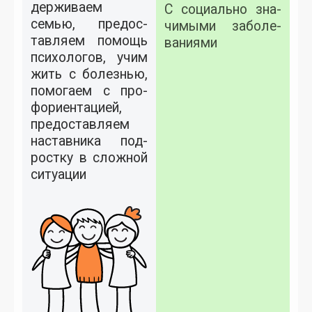
держи­ва­ем
С со­ци­аль­но зна­
семью, пре­дос­
чимы­ми за­боле­
тавля­ем по­мощь
вани­ями
пси­холо­гов, учим
жить с бо­лезнью,
по­мога­ем с про­
фори­ен­та­ци­ей,
пре­дос­тавля­ем
нас­тавни­ка под­
рос­тку в слож­ной
си­ту­ации