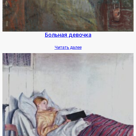
Боль­ная де­воч­ка
Чи­тать да­лее