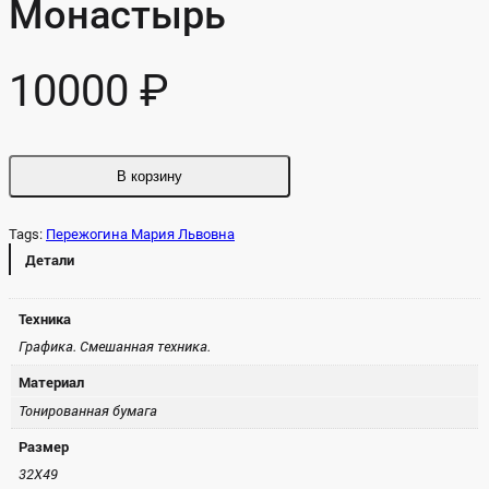
Монастырь
10000
₽
В корзину
Tags:
Пережогина Мария Львовна
Де­тали
Техника
Гра­фика. Сме­шан­ная тех­ни­ка.
Материал
То­ниро­ван­ная бу­мага
Размер
32Х49