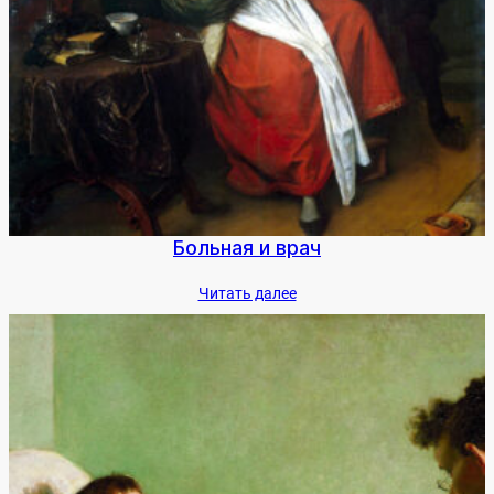
Боль­ная и врач
Чи­тать да­лее