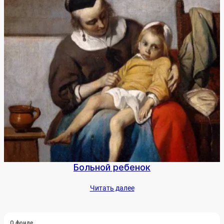
Боль­ной ре­бенок
Чи­тать да­лее
О фон­де