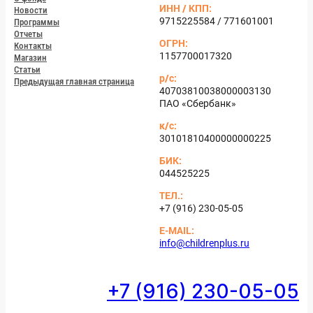
ИНН / КПП:
Но­вос­ти
9715225584 / 771601001
Прог­раммы
От­че­ты
ОГРН:
Кон­такты
1157700017320
Ма­газин
Статьи
р/с:
Пре­дыду­щая глав­ная стра­ница
40703810038000003130
ПАО «Сбер­банк»
к/с:
30101810400000000225
БИК:
044525225
ТЕЛ.:
+7 (916) 230-05-05
E-MAIL:
info@childrenplus.ru
+7 (916) 230-05-05