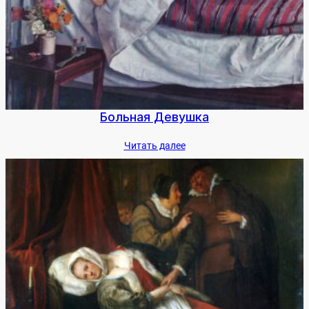
Боль­ная Де­вуш­ка
Чи­тать да­лее