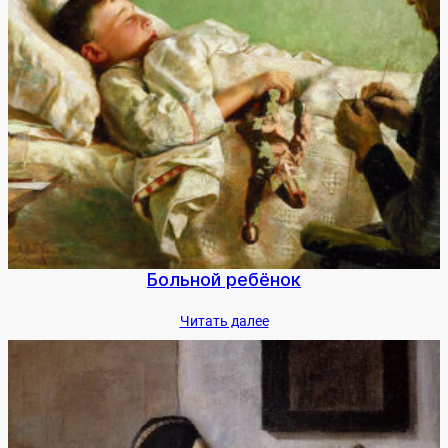
Боль­ной ре­бёнок
Чи­тать да­лее