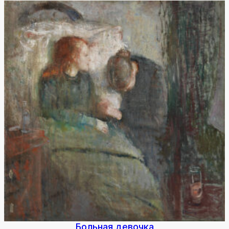
Боль­ная де­воч­ка