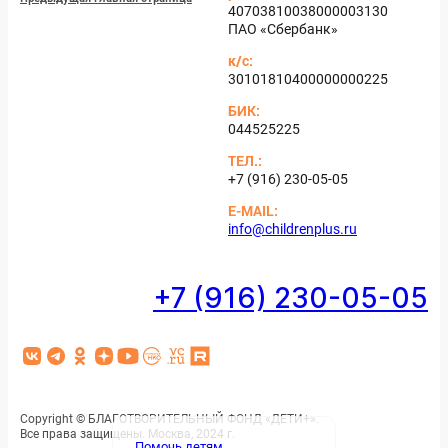
40703810038000003130
ПАО «Сбер­банк»
к/с:
30101810400000000225
БИК:
044525225
ТЕЛ.:
+7 (916) 230-05-05
E-MAIL:
info@childrenplus.ru
+7 (916) 230-05-05
V
T
О
Я
Y
Н
V
R
K
e
д
н
o
К
C
u
l
­
­
u
О
T
Copyright © БЛА­ГОТ­ВО­РИ­ТЕЛЬ­НЫЙ ФОНД «ДЕ­ТИ+».
Все пра­ва за­щи­ще­ны. Мос­ква, 2024 г.
Помочь детям