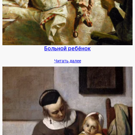
Боль­ной ре­бёнок
Чи­тать да­лее