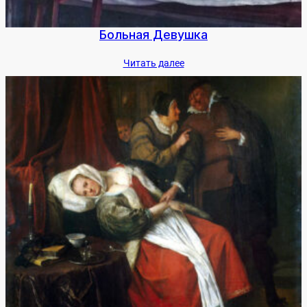
Боль­ная Де­вуш­ка
Чи­тать да­лее