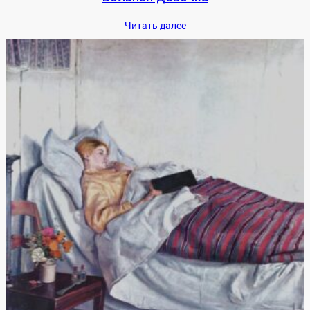
Чи­тать да­лее