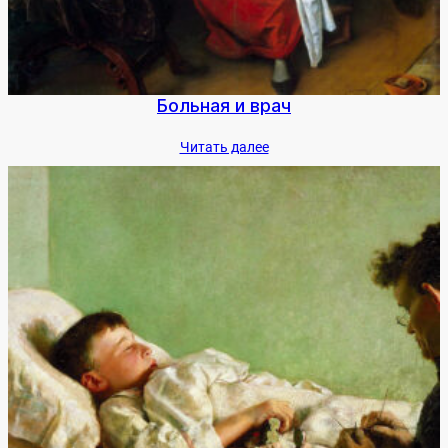
Боль­ная и врач
Чи­тать да­лее