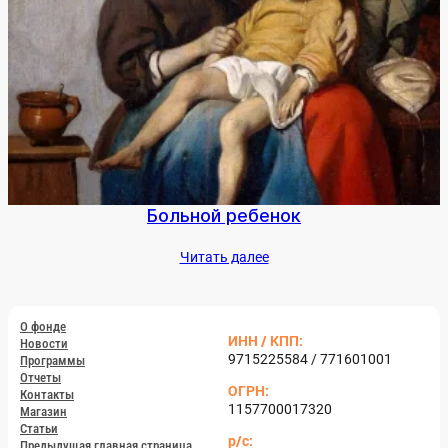
Боль­ной ре­бенок
Чи­тать да­лее
О фон­де
ИНН / КПП:
Но­вос­ти
9715225584 / 771601001
Прог­раммы
От­че­ты
ОГРН:
Кон­такты
1157700017320
Ма­газин
Статьи
р/с:
Пре­дыду­щая глав­ная стра­ница