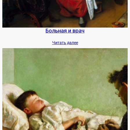
Боль­ная и врач
Чи­тать да­лее