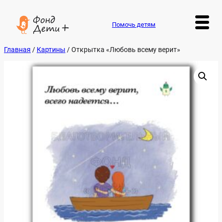
Перейти
к
содержимому
Помочь детям
Главная
/
Картины
/ Открытка «Любовь всему верит»