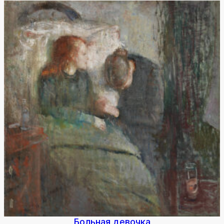
Боль­ная де­воч­ка