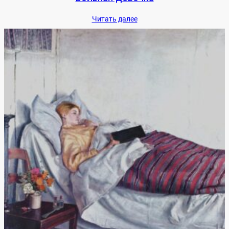
Чи­тать да­лее