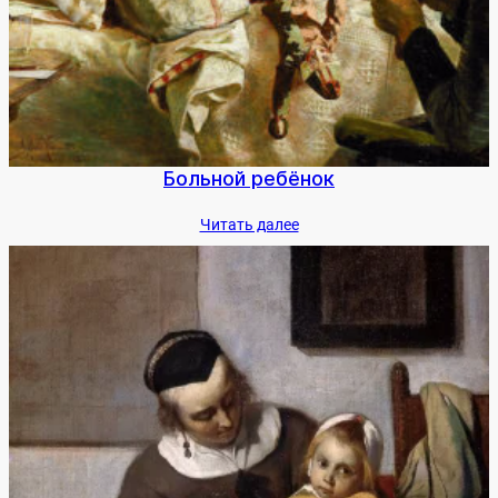
Боль­ной ре­бёнок
Чи­тать да­лее