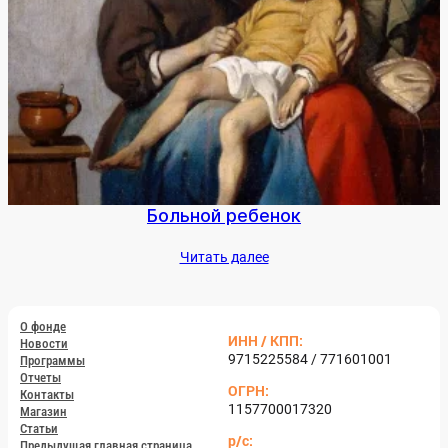
Боль­ной ре­бенок
Чи­тать да­лее
О фон­де
ИНН / КПП:
Но­вос­ти
9715225584 / 771601001
Прог­раммы
От­че­ты
ОГРН:
Кон­такты
1157700017320
Ма­газин
Статьи
р/с:
Пре­дыду­щая глав­ная стра­ница