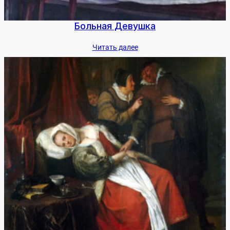
Боль­ная Де­вуш­ка
Чи­тать да­лее