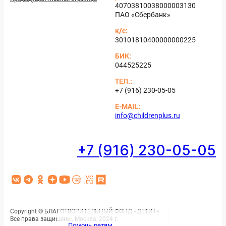
40703810038000003130
ПАО «Сбер­банк»
к/с:
30101810400000000225
БИК:
044525225
ТЕЛ.:
+7 (916) 230-05-05
E-MAIL:
info@childrenplus.ru
+7 (916) 230-05-05
V
T
О
Я
Y
Н
V
R
K
e
д
н
o
К
C
u
l
­
­
u
О
T
Copyright © БЛА­ГОТ­ВО­РИ­ТЕЛЬ­НЫЙ ФОНД «ДЕ­ТИ+».
Все пра­ва за­щи­ще­ны. Мос­ква, 2024 г.
Помочь детям