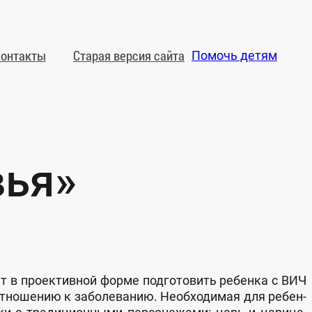
он­такты
Ста­рая вер­сия сай­та
Помочь детям
вья»
т в про­ек­тив­ной фор­ме под­го­то­вить ре­бен­ка с ВИЧ
т­но­ше­нию к за­бо­ле­ва­нию. Не­об­хо­ди­мая для ре­бен­