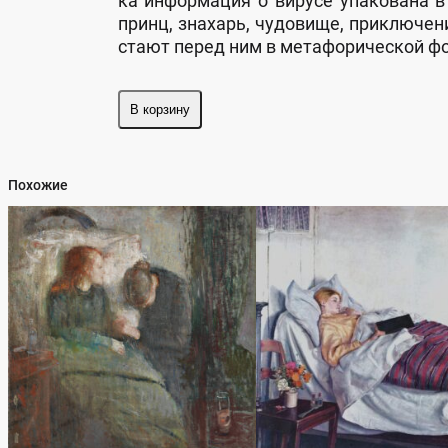
ка ин­фор­ма­ция о ви­ру­се упа­ко­ва­на
принц, зна­харь, чу­до­ви­ще, прик­лю­че­н
ста­ют пе­ред ним в ме­та­фо­ри­чес­кой фо
В корзину
Похожие