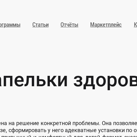
ог­раммы
Статьи
От­чё­ты
Мар­кет­плейс
К
апельки здоро
­на на ре­ше­ние кон­крет­ной проб­ле­мы. Она поз­во­ля­е
­зе, сфор­ми­ро­вать у не­го адек­ват­ные ус­та­нов­ки по о