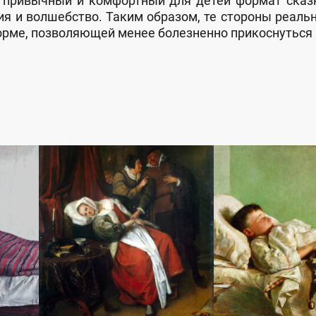
 в при­выч­ный и ком­фор­тный для де­тей фор­мат сказ­ки
ия и вол­шебс­тво. Та­ким об­ра­зом, те сто­ро­ны ре­аль­н
р­ме, поз­во­ля­ющей ме­нее бо­лез­нен­но при­кос­нуть­ся 