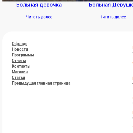
Боль­ная де­воч­ка
Боль­ная Де­вуш­
Чи­тать да­лее
Чи­тать да­лее
О фон­де
Но­вос­ти
Прог­раммы
От­че­ты
Кон­такты
Ма­газин
Статьи
Пре­дыду­щая глав­ная стра­ница