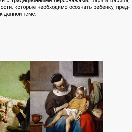
 с тра­ди­ци­он­ны­ми пер­со­на­жа­ми: царь и ца­ри­ца,
ос­ти, ко­то­рые не­об­хо­ди­мо осоз­нать ре­бен­ку, пред­
к дан­ной те­ме.