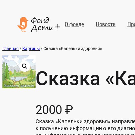
Перейти
к
содержимому
О фон­де
Но­вос­ти
Пр
Главная
/
Картины
/ Сказка «Капельки здоровья»
Сказка «К
2000
₽
Сказ­ка «Ка­пель­ки здо­ровья» нап­рав­ле
к по­лу­че­нию ин­фор­ма­ции о его ди­аг­но