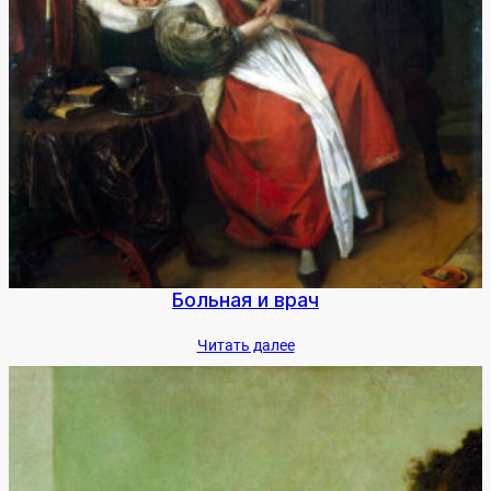
Боль­ная и врач
Чи­тать да­лее