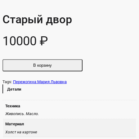
Старый двор
10000
₽
В корзину
Tags:
Пережогина Мария Львовна
Де­тали
Техника
Жи­вопись. Мас­ло.
Материал
Холст на кар­то­не