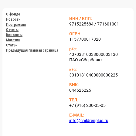
О фон­де
ИНН / КПП:
Но­вос­ти
9715225584 / 771601001
Прог­раммы
От­че­ты
ОГРН:
Кон­такты
1157700017320
Ма­газин
Статьи
р/с:
Пре­дыду­щая глав­ная стра­ница
40703810038000003130
ПАО «Сбер­банк»
к/с:
30101810400000000225
БИК:
044525225
ТЕЛ.:
+7 (916) 230-05-05
E-MAIL:
info@childrenplus.ru