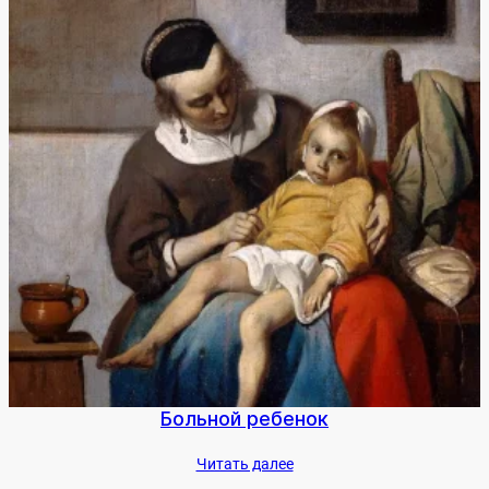
Боль­ной ре­бенок
Чи­тать да­лее