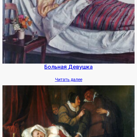
Боль­ная Де­вуш­ка
Чи­тать да­лее