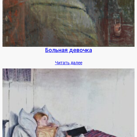
Боль­ная де­воч­ка
Чи­тать да­лее