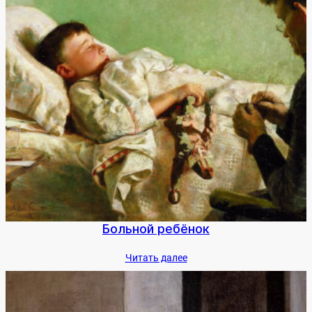
Боль­ной ре­бёнок
Чи­тать да­лее